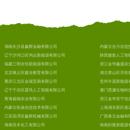
湖南长沙县鑫辉金融有限公司
内蒙古合力信息
辽宁沙河口区鸿运新能源有限公司
陕西建新人工智
福建三明永恒新能源有限公司
浙江金华鑫盛农
北京顺义区建业教育有限公司
湖北青山区洋良
重庆江北区金瑞贸易有限公司
贵州丰源新能源
辽宁于洪区霖玮人工智能有限公司
澳门恩谦生物科
青海扬驰农业有限公司
浙江金华安宁信
内蒙古拓迪信息技术有限公司
上海浦东新区嘉
江苏高淳区鑫辉机械有限公司
广西泰元金融有
海南兆丰化工有限公司
海南杉隆新能源